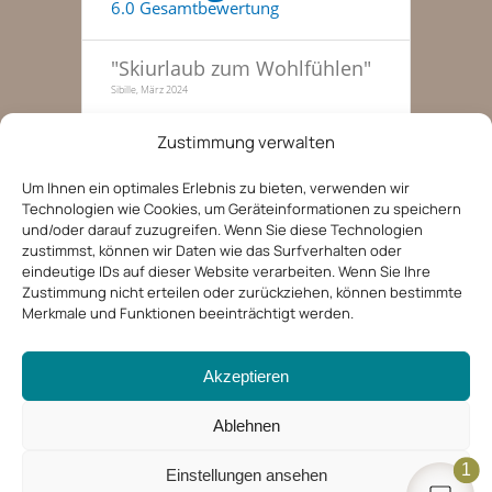
6.0 Gesamtbewertung
"
Skiurlaub zum Wohlfühlen
"
Sibille, März 2024
"
Traumhafte Skitage, haben
Zustimmung verwalten
gleich nochmal gebucht
"
Familie zu dritt, 51-55, Januar 2022
Um Ihnen ein optimales Erlebnis zu bieten, verwenden wir
Technologien wie Cookies, um Geräteinformationen zu speichern
"
Entspannte Ferien in der
und/oder darauf zuzugreifen. Wenn Sie diese Technologien
Tiroler Bergwelt
"
zustimmst, können wir Daten wie das Surfverhalten oder
Kerstin, 36-40, August 2019
eindeutige IDs auf dieser Website verarbeiten. Wenn Sie Ihre
Zustimmung nicht erteilen oder zurückziehen, können bestimmte
Merkmale und Funktionen beeinträchtigt werden.
Akzeptieren
Ablehnen
1
Einstellungen ansehen