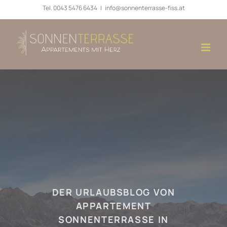
Zum
Tel.
0043 5476 6434
|
info@sonnenterrasse-fiss.at
Inhalt
springen
DER URLAUBSBLOG VON
APPARTEMENT
SONNENTERRASSE IN