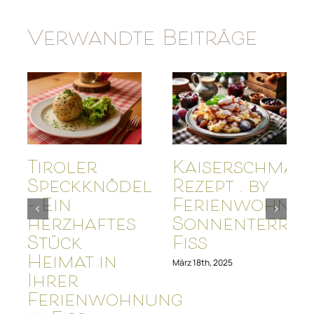
Verwandte Beiträge
Tiroler
Kaiserschmar
Speckknödel
Rezept . by
– Ein
Ferienwohnu
herzhaftes
Sonnenterras
Stück
Fiss
Heimat in
März 18th, 2025
Ihrer
Ferienwohnung