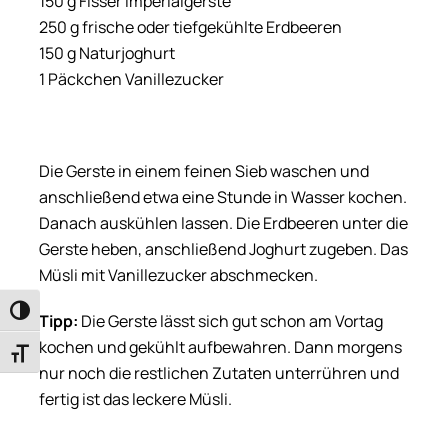
150 g Fisser Imperialgerste
250 g frische oder tiefgekühlte Erdbeeren
150 g Naturjoghurt
1 Päckchen Vanillezucker
Die Gerste in einem feinen Sieb waschen und
anschließend etwa eine Stunde in Wasser kochen.
Danach auskühlen lassen. Die Erdbeeren unter die
Gerste heben, anschließend Joghurt zugeben. Das
Müsli mit Vanillezucker abschmecken.
Umschalten auf hohe Kontraste
Tipp:
Die Gerste lässt sich gut schon am Vortag
kochen und gekühlt aufbewahren. Dann morgens
Schrift vergrößern
nur noch die restlichen Zutaten unterrühren und
fertig ist das leckere Müsli.