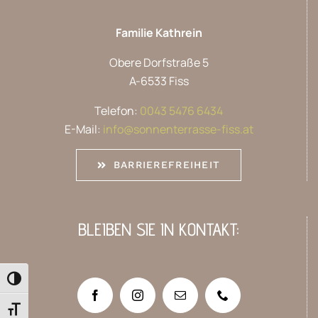
Familie Kathrein
Obere Dorfstraße 5
A-6533 Fiss
Telefon:
0043 5476 6434
E-Mail:
info@sonnenterrasse-fiss.at
BARRIEREFREIHEIT
BLEIBEN SIE IN KONTAKT:
Umschalten auf hohe Kontraste
Schrift vergrößern