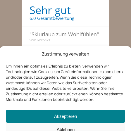
Sehr gut
6.0 Gesamtbewertung
"
Skiurlaub zum Wohlfühlen
"
Sibille, März 2024
"
Traumhafte Skitage, haben
Zustimmung verwalten
gleich nochmal gebucht
"
Familie zu dritt, 51-55, Januar 2022
Um Ihnen ein optimales Erlebnis zu bieten, verwenden wir
Technologien wie Cookies, um Geräteinformationen zu speichern
"
Entspannte Ferien in der
und/oder darauf zuzugreifen. Wenn Sie diese Technologien
Tiroler Bergwelt
"
zustimmst, können wir Daten wie das Surfverhalten oder
Kerstin, 36-40, August 2019
eindeutige IDs auf dieser Website verarbeiten. Wenn Sie Ihre
Zustimmung nicht erteilen oder zurückziehen, können bestimmte
Merkmale und Funktionen beeinträchtigt werden.
Akzeptieren
Ablehnen