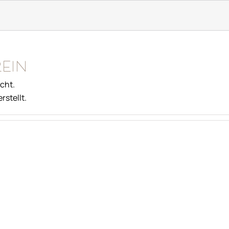
ein
cht.
rstellt.
NSER HAUS
WOHNEN
AKTIV IN FISS