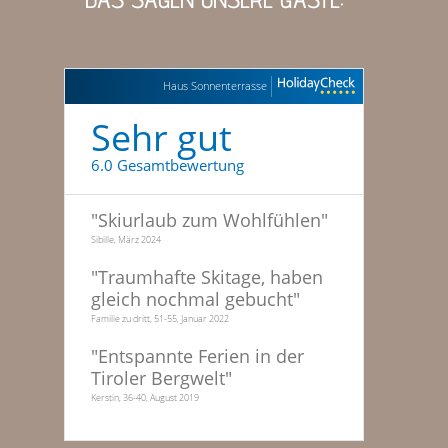
Haus Sonnenterrasse
Sehr gut
6.0 Gesamtbewertung
"
Skiurlaub zum Wohlfühlen
"
Sibille, März 2024
"
Traumhafte Skitage, haben
gleich nochmal gebucht
"
Familie zu dritt, 51-55, Januar 2022
"
Entspannte Ferien in der
Tiroler Bergwelt
"
Kerstin, 36-40, August 2019