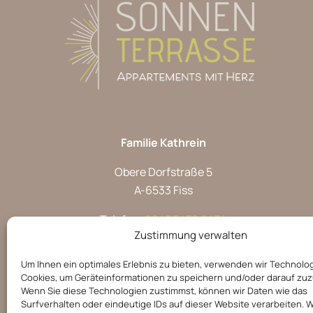
Familie Kathrein
Obere Dorfstraße 5
A-6533 Fiss
Telefon:
0043 5476 6434
Zustimmung verwalten
E-Mail:
info@sonnenterrasse-fiss.at
Um Ihnen ein optimales Erlebnis zu bieten, verwenden wir Technolo
BARRIEREFREIHEIT
Cookies, um Geräteinformationen zu speichern und/oder darauf zuz
Wenn Sie diese Technologien zustimmst, können wir Daten wie das
Surfverhalten oder eindeutige IDs auf dieser Website verarbeiten. 