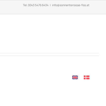
Tel.
0043 5476 6434
|
info@sonnenterrasse-fiss.at
ANGEBOTE
KONTAKT & MEHR