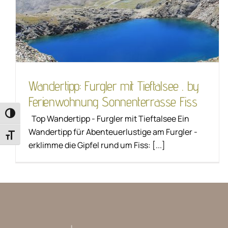
Ferienwohnung
Sonnenterrasse Fiss
Wandern
Wandertipp
Wandertipp: Furgler mit Tieftalsee . by
Ferienwohnung Sonnenterrasse Fiss
Umschalten auf hohe Kontraste
Top Wandertipp - Furgler mit Tieftalsee Ein
Wandertipp für Abenteuerlustige am Furgler -
Schrift vergrößern
erklimme die Gipfel rund um Fiss: [...]