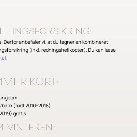
illingsforsikring:
 os! Derfor anbefaler vi, at du tegner en kombineret
ingsforsikring (inkl. redningshelikopter). Du kan læse
.at.
MER.KORT:
n/ungdom
g/barn (født 2010-2018)
2019) gratis
m vinteren: