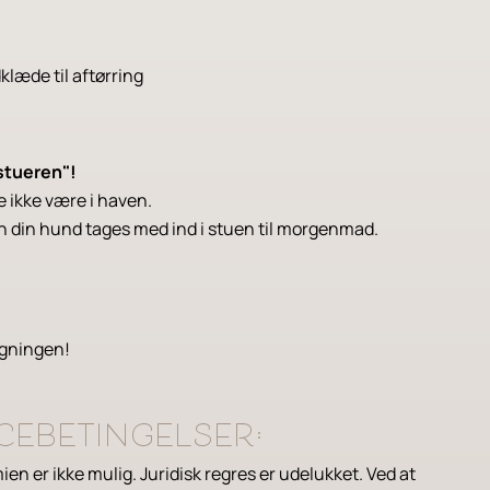
dklæde til aftørring
stueren"!
 ikke være i haven.
an din hund tages med ind i stuen til morgenmad.
ygningen!
ebetingelser:
en er ikke mulig. Juridisk regres er udelukket. Ved at