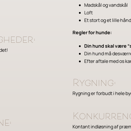
Madskål og vandskål
Loft
Et stort og et lille hån
Regler for hunde:
gheder:
Din hund skal være “
det!
Din hund må desværre
Efter aftale med os k
Rygning:
Rygning er forbudt i hele b
Konkurrenc
ne:
Kontant indløsning af præmi