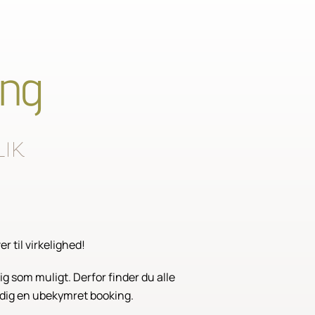
ing
lik
 til virkelighed!
ig som muligt. Derfor finder du alle
e dig en ubekymret booking.