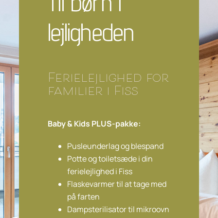
Til børn i
lejligheden
Ferielejlighed for
familier i Fiss
Baby & Kids PLUS-pakke:
Pusleunderlag og blespand
Potte og toiletsæde i din
ferielejlighed i Fiss
Flaskevarmer til at tage med
på farten
Dampsterilisator til mikroovn