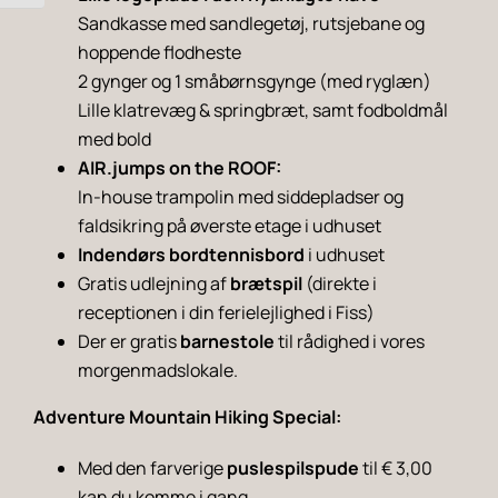
Sandkasse med sandlegetøj, rutsjebane og
hoppende flodheste
2 gynger og 1 småbørnsgynge (med ryglæn)
Lille klatrevæg & springbræt, samt fodboldmål
med bold
AIR.jumps on the ROOF:
In-house trampolin med siddepladser og
faldsikring på øverste etage i udhuset
Indendørs bordtennisbord
i udhuset
Gratis udlejning af
brætspil
(direkte i
receptionen i din ferielejlighed i Fiss)
Der er gratis
barnestole
til rådighed i vores
morgenmadslokale.
Adventure Mountain Hiking Special:
Med den farverige
puslespilspude
til € 3,00
kan du komme i gang.