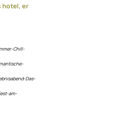
 hotel, er
mmer-Chill-
omantische-
lebnisabend-Das-
Fest-am-