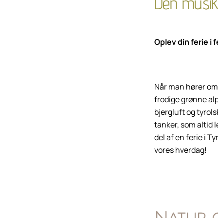
Den musika
Oplev din ferie i 
Når man hører om 
frodige grønne al
bjergluft og tyrols
tanker, som altid 
del af en ferie i T
vores hverdag!