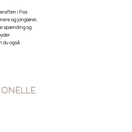
raften i Fiss
ere og jonglører,
nde spænding og
byder
an du også
ionelle