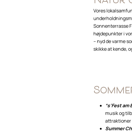
Natur 
Vores lokalsamfun
underholdningsmul
Sonnenterrasse Fis
højdepunkter i vo
– nyd de varme so
skikke at kende, og
Sommer
“s’Fest am 
musik og til
attraktioner 
Summer Chi