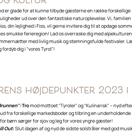
og kultur
d er glade for at kunne tilbyde gæsterne en række forskellige
igheder ud over den fantastiske naturoplevelse. Vi, familien 
s, din lejlighed i Fiss, vil gerne invitere dig til at opdage som
res smukke ferieregion! Lad os overraske dig med alpekultur
mmernætter med livlig musik og stemningsfulde festivaler. Læ
 fordyb dig i “vores Tyrol"!
ens højdepunkter 2023 i 
Brunnen":
Tro
mod mottoet “Tyroler" og “Kulinarisk" – nyd ef
bud fra forskellige markedsboder og tilbring en underholdende 
for børn sørger for sjov og leg for vores yngre gæster!
ll Out
:
Slut dagen af og nyd de sidste solstråler med god musik