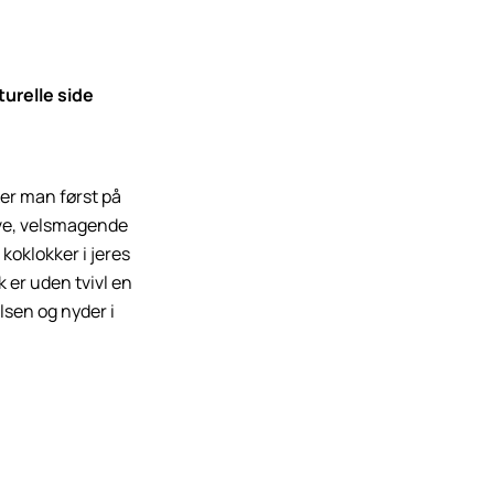
lturelle side
er man først på
ove, velsmagende
 koklokker i jeres
k er uden tvivl en
elsen og nyder i