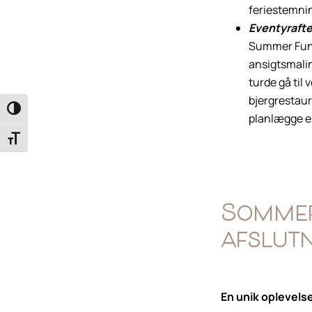
feriestemnin
Eventyraften
Summer Fun P
ansigtsmalin
turde gå til 
bjergrestaur
Toggle High Contrast
planlægge e
Toggle Font size
Sommer
afslut
En unik oplevels