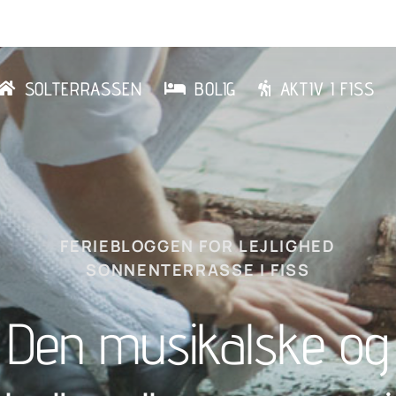
SOLTERRASSEN
BOLIG
AKTIV I FISS
FERIEBLOGGEN FOR LEJLIGHED
SONNENTERRASSE I FISS
Den musikalske og