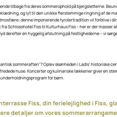
vende tilbage fra deres sommerophold på bjergsletterne. Beun
lædning, og lyt til den unikke flerstemmige ringning af de m
tmosfære: denne imponerende tyrolertradition vil forblive i d
t fra Schlosshotel Fiss til Kulturhaus Fiss – her er der masser a
d derefter en hyggelig afslutning på festlighederne – vi sørg
antisk sommeraften"? Oplev skønheden i Ladis’ historiske c
 fredede huse. Koncerter og kulinariske lækkerier giver en ste
nt underholdningsprogram for børn.
terrasse Fiss, din ferielejlighed i Fiss, gl
 flere detaljer om vores sommerarrangemen