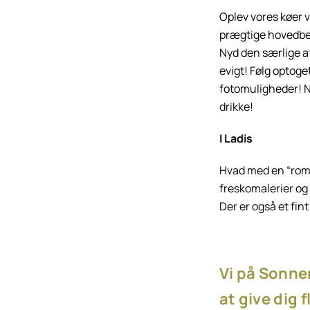
Oplev vores køer 
prægtige hovedbek
Nyd den særlige a
evigt! Følg optoge
fotomuligheder! Ny
drikke!
I Ladis
Hvad med en “rom
freskomalerier og
Der er også et fi
Vi på Sonnen
at give dig