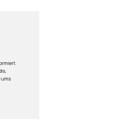
ormiert
is,
d ums