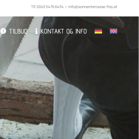
Tlf.
0043 5476 6434
|
info@sonnenterrasse-fiss.at
TILBUD
KONTAKT OG INFO