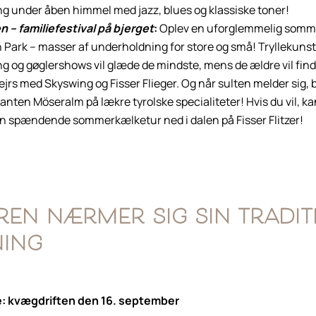
g under åben himmel med jazz, blues og klassiske toner!
 – familiefestival på bjerget
:
Oplev en uforglemmelig somme
ark – masser af underholdning for store og små! Tryllekunstn
g og gøglershows vil glæde de mindste, mens de ældre vil fi
vejrs med Skyswing og Fisser Flieger. Og når sulten melder sig, 
anten Möseralm på lækre tyrolske specialiteter! Hvis du vil, k
n spændende sommerkælketur ned i dalen på Fisser Flitzer!
en nærmer sig sin tradit
ning
e: kvægdriften den 16. september