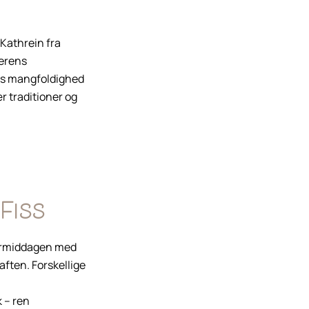
Kathrein fra
merens
ens mangfoldighed
r traditioner og
Fiss
termiddagen med
aften. Forskellige
 – ren