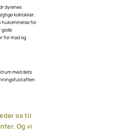
dr dyrenes
ægtige koklokker.
in hukommelse for
f gode
er for mad og
entrum med dets
mningsfuld aften.
æder os til
ter. Og vi