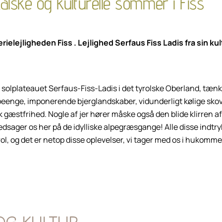
lske og kulturelle sommer i Fiss
ferielejligheden Fiss . Lejlighed Serfaus Fiss Ladis fra sin ku
solplateauet Serfaus-Fiss-Ladis i det tyrolske Oberland, tænk
peenge, imponerende bjerglandskaber, vidunderligt kølige sk
k gæstfrihed. Nogle af jer hører måske også den blide klirren af
ledsager os her på de idylliske alpegræsgange! Alle disse indtry
yrol, og det er netop disse oplevelser, vi tager med os i hukomm