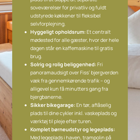
soveværelser for privatliv og fuldt
udstyrede køkkener til fleksibel
selvforplejning.
Hyggeligt opholdsrum:
Et centralt
mødested for alle gæster, hvor der hele
dagen står en kaffemaskine til gratis
brug.
Solrig og rolig beliggenhed:
Fri
panoramaudsigt over Fiss’ bjergverden
væk fra gennemkørende trafik – og
alligevel kun få minutters gang fra
bjergbanerne.
Sikker bikegarage:
En tør, aflåselig
plads til dine cykler inkl. vaskeplads og
værktøj til pleje efter turen.
Komplet børneudstyr og legeplads:
Med legeplads i haven, trampolin på