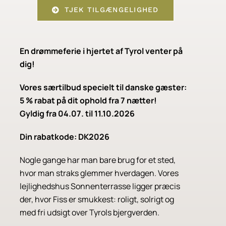
TJEK TILGÆNGELIGHED
En drømmeferie i hjertet af Tyrol venter på
dig!
Vores særtilbud specielt til danske gæster:
5 % rabat på dit ophold fra 7 nætter!
Gyldig fra 04.07. til 11.10.2026
Din rabatkode: DK2026
Nogle gange har man bare brug for et sted,
hvor man straks glemmer hverdagen. Vores
lejlighedshus Sonnenterrasse ligger præcis
der, hvor Fiss er smukkest: roligt, solrigt og
med fri udsigt over Tyrols bjergverden.