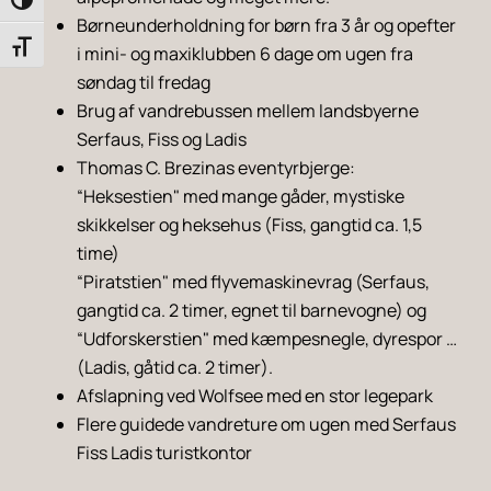
Toggle High Contrast
Børneunderholdning for børn fra 3 år og opefter
Toggle Font size
i mini- og maxiklubben 6 dage om ugen fra
søndag til fredag
Brug af vandrebussen mellem landsbyerne
Serfaus, Fiss og Ladis
Thomas C. Brezinas eventyrbjerge:
“Heksestien" med mange gåder, mystiske
skikkelser og heksehus (Fiss, gangtid ca. 1,5
time)
“Piratstien" med flyvemaskinevrag (Serfaus,
gangtid ca. 2 timer, egnet til barnevogne) og
“Udforskerstien" med kæmpesnegle, dyrespor …
(Ladis, gåtid ca. 2 timer).
Afslapning ved Wolfsee med en stor legepark
Flere guidede vandreture om ugen med Serfaus
Fiss Ladis turistkontor