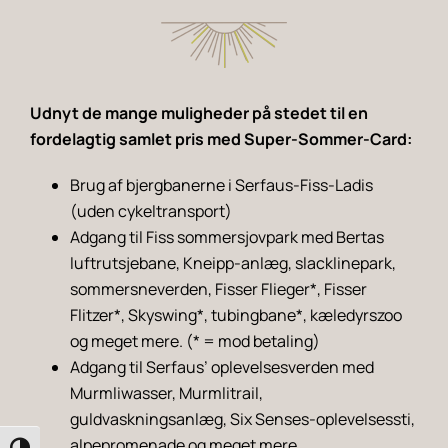
Udnyt de mange muligheder på stedet til en
fordelagtig samlet pris med Super-Sommer-Card:
Brug af bjergbanerne i Serfaus-Fiss-Ladis
(uden cykeltransport)
Adgang til Fiss sommersjovpark med Bertas
luftrutsjebane, Kneipp-anlæg, slacklinepark,
sommersneverden, Fisser Flieger*, Fisser
Flitzer*, Skyswing*, tubingbane*, kæledyrszoo
og meget mere. (* = mod betaling)
Adgang til Serfaus’ oplevelsesverden med
Murmliwasser, Murmlitrail,
guldvaskningsanlæg, Six Senses-oplevelsessti,
alpepromenade og meget mere.