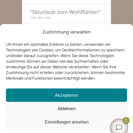
"
Skiurlaub zum Wohlfühlen
"
Sibille, März 2024
"
Traumhafte Skitage, haben
Zustimmung verwalten
gleich nochmal gebucht
"
Familie zu dritt, 51-55, Januar 2022
Um Ihnen ein optimales Erlebnis zu bieten, verwenden wir
Technologien wie Cookies, um Geräteinformationen zu speichern
"
Entspannte Ferien in der
und/oder darauf zuzugreifen. Wenn Sie diese Technologien
Tiroler Bergwelt
"
zustimmst, können wir Daten wie das Surfverhalten oder
Kerstin, 36-40, August 2019
eindeutige IDs auf dieser Website verarbeiten. Wenn Sie Ihre
Zustimmung nicht erteilen oder zurückziehen, können bestimmte
Merkmale und Funktionen beeinträchtigt werden.
Akzeptieren
Ablehnen
1
Einstellungen ansehen
Ein Projekt von
eTOURISTIK