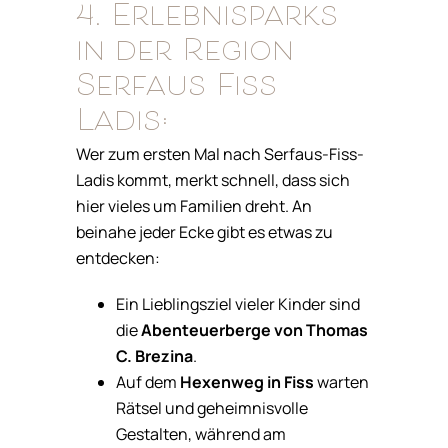
4. Erlebnisparks
in der Region
Serfaus Fiss
Ladis:
Wer zum ersten Mal nach Serfaus-Fiss-
Ladis kommt, merkt schnell, dass sich
hier vieles um Familien dreht. An
beinahe jeder Ecke gibt es etwas zu
entdecken:
Ein Lieblingsziel vieler Kinder sind
die
Abenteuerberge von Thomas
C. Brezina
.
Auf dem
Hexenweg in Fiss
warten
Rätsel und geheimnisvolle
Gestalten, während am