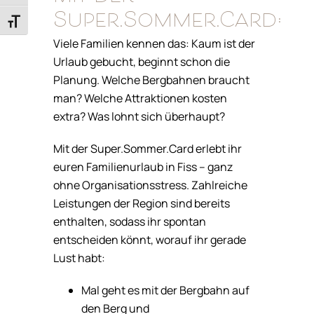
Super.Sommer.Card:
Schrift vergrößern
Viele Familien kennen das: Kaum ist der
Urlaub gebucht, beginnt schon die
Planung. Welche Bergbahnen braucht
man? Welche Attraktionen kosten
extra? Was lohnt sich überhaupt?
Mit der Super.Sommer.Card erlebt ihr
euren Familienurlaub in Fiss – ganz
ohne Organisationsstress. Zahlreiche
Leistungen der Region sind bereits
enthalten, sodass ihr spontan
entscheiden könnt, worauf ihr gerade
Lust habt:
Mal geht es mit der Bergbahn auf
den Berg und