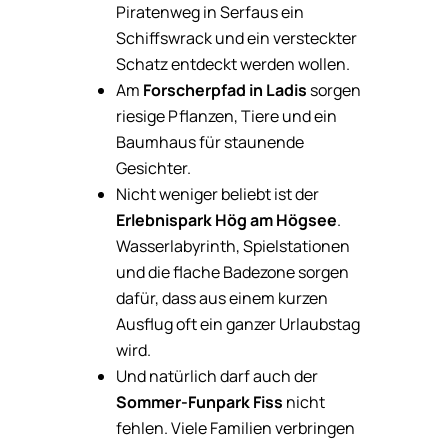
Piratenweg in Serfaus ein
Schiffswrack und ein versteckter
Schatz entdeckt werden wollen.
Am
Forscherpfad in Ladis
sorgen
riesige Pflanzen, Tiere und ein
Baumhaus für staunende
Gesichter.
Nicht weniger beliebt ist der
Erlebnispark Hög am Högsee
.
Wasserlabyrinth, Spielstationen
und die flache Badezone sorgen
dafür, dass aus einem kurzen
Ausflug oft ein ganzer Urlaubstag
wird.
Und natürlich darf auch der
Sommer-Funpark Fiss
nicht
fehlen. Viele Familien verbringen