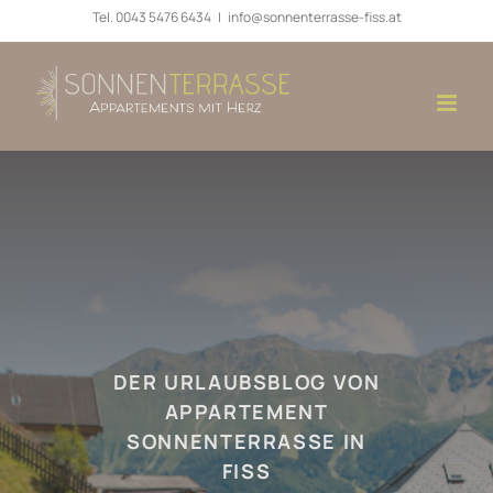
Zum
Tel.
0043 5476 6434
|
info@sonnenterrasse-fiss.at
Inhalt
springen
DER URLAUBSBLOG VON
APPARTEMENT
SONNENTERRASSE IN
FISS