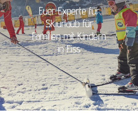
Euer Experte für
Skiurlaub für
Familien mit Kindern
in Fiss