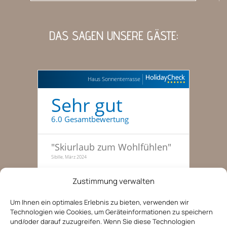
DAS SAGEN UNSERE GÄSTE:
Haus Sonnenterrasse
Sehr gut
6.0 Gesamtbewertung
"
Skiurlaub zum Wohlfühlen
"
Sibille, März 2024
"
Traumhafte Skitage, haben
Zustimmung verwalten
gleich nochmal gebucht
"
Familie zu dritt, 51-55, Januar 2022
Um Ihnen ein optimales Erlebnis zu bieten, verwenden wir
Technologien wie Cookies, um Geräteinformationen zu speichern
"
Entspannte Ferien in der
und/oder darauf zuzugreifen. Wenn Sie diese Technologien
Tiroler Bergwelt
"