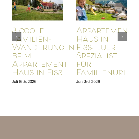
3 coole
Appartement
Familien-
Haus in
Wanderungen
Fiss: euer
beim
Spezialist
Appartement
für
Haus in Fiss
Familienurlau
Juli 16th, 2026
Juni 3rd, 2026