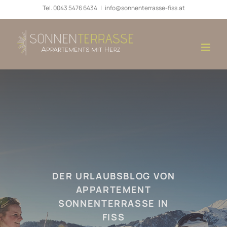
Zum
Tel.
0043 5476 6434
|
info@sonnenterrasse-fiss.at
Inhalt
springen
DER URLAUBSBLOG VON
APPARTEMENT
SONNENTERRASSE IN
FISS