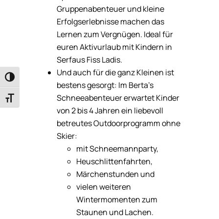
Gruppenabenteuer und kleine
Erfolgserlebnisse machen das
Lernen zum Vergnügen. Ideal für
euren Aktivurlaub mit Kindern in
Serfaus Fiss Ladis.
Und auch für die ganz Kleinen ist
Umschalten auf hohe Kontraste
bestens gesorgt: Im Berta’s
Schneeabenteuer erwartet Kinder
Schrift vergrößern
von 2 bis 4 Jahren ein liebevoll
betreutes Outdoorprogramm ohne
Skier:
mit Schneemannparty,
Heuschlittenfahrten,
Märchenstunden und
vielen weiteren
Wintermomenten zum
Staunen und Lachen.