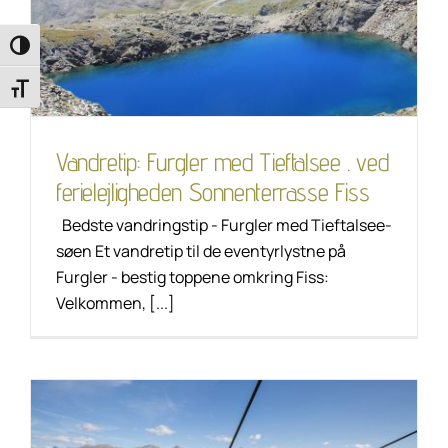
ferielejligheden
Sonnenterrasse Fiss
Toggle High Contrast
Tip til vandring
Unkategorisiert
Toggle Font size
Vandretip: Furgler med Tieftalsee . ved
ferielejligheden Sonnenterrasse Fiss
Bedste vandringstip - Furgler med Tieftalsee-
søen Et vandretip til de eventyrlystne på
Furgler - bestig toppene omkring Fiss:
Velkommen, [...]