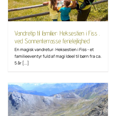
ferielejlighed
Tip til vandring
Unkategorisiert
Vandretip til familier: Heksestien i Fiss .
ved Sonnenterrasse ferielejlighed
En magisk vandretur: Heksestien i Fiss - et
familieeventyr fuld af magi Ideel til børn fra ca.
5 år [...]
Vandretip: Furgler
med Tieftalsee . ved