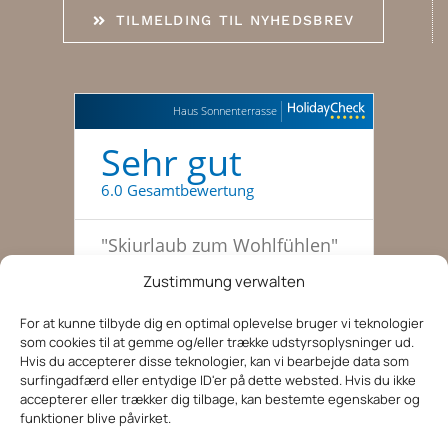
TILMELDING TIL NYHEDSBREV
Haus Sonnenterrasse
Sehr gut
6.0 Gesamtbewertung
"
Skiurlaub zum Wohlfühlen
"
Sibille, März 2024
Zustimmung verwalten
"
Traumhafte Skitage, haben
gleich nochmal gebucht
"
For at kunne tilbyde dig en optimal oplevelse bruger vi teknologier
som cookies til at gemme og/eller trække udstyrsoplysninger ud.
Familie zu dritt, 51-55, Januar 2022
Hvis du accepterer disse teknologier, kan vi bearbejde data som
"
Entspannte Ferien in der
surfingadfærd eller entydige ID'er på dette websted. Hvis du ikke
accepterer eller trækker dig tilbage, kan bestemte egenskaber og
Tiroler Bergwelt
"
funktioner blive påvirket.
Kerstin, 36-40, August 2019