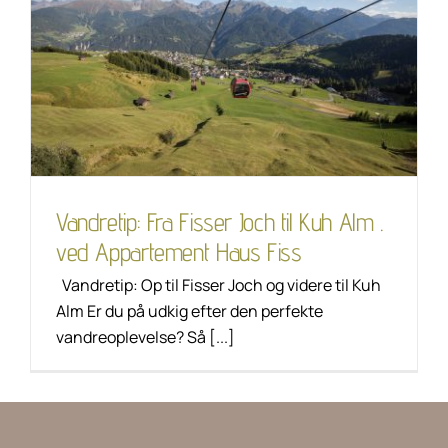
Vandretip: Fra Fisser
Joch til Kuh Alm . ved
Appartement Haus Fiss
Kulinariske lækkerier
Livsstil
Tip til vandring
Vandretip: Fra Fisser Joch til Kuh Alm .
ved Appartement Haus Fiss
Vandretip: Op til Fisser Joch og videre til Kuh
Alm Er du på udkig efter den perfekte
vandreoplevelse? Så [...]