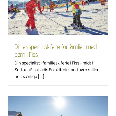
for familier med børn i
Fiss
Tip til vandring
Unkategorisiert
Din ekspert i skiferie for familier med
børn i Fiss
Din specialist i familieskiferie i Fiss - midt i
Serfaus Fiss Ladis En skiferie med børn stiller
helt særlige [...]