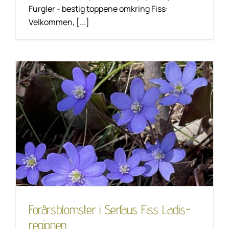
Furgler - bestig toppene omkring Fiss:
Velkommen, [...]
Forårsblomster i
Serfaus Fiss Ladis-
regionen
Livsstil
Unkategorisiert
Forårsblomster i Serfaus Fiss Ladis-
regionen