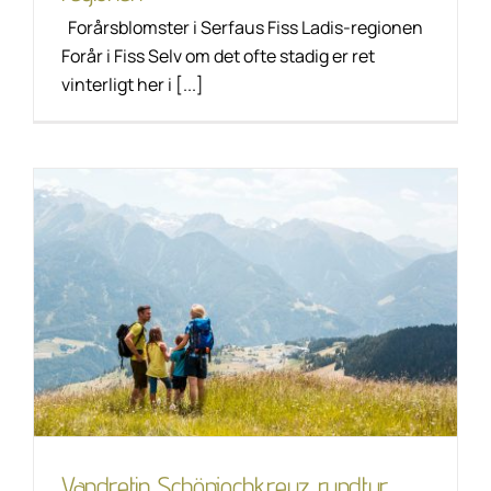
Forårsblomster i Serfaus Fiss Ladis-regionen
Forår i Fiss Selv om det ofte stadig er ret
vinterligt her i [...]
Vandretip
Schönjochkreuz
rundtur
Livsstil
Unkategorisiert
Vandretip Schönjochkreuz rundtur