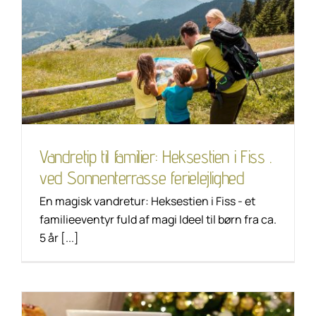
Vandretip til familier:
Heksestien i Fiss . ved
Sonnenterrasse
ferielejlighed
Tip til vandring
Unkategorisiert
Vandretip til familier: Heksestien i Fiss .
ved Sonnenterrasse ferielejlighed
En magisk vandretur: Heksestien i Fiss - et
familieeventyr fuld af magi Ideel til børn fra ca.
5 år [...]