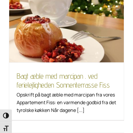
Bagt æble med
marcipan . ved
ferielejligheden
Sonnenterrasse Fiss
Unkategorisiert
Bagt æble med marcipan . ved
ferielejligheden Sonnenterrasse Fiss
Opskrift på bagt æble med marcipan fra vores
Appartement Fiss: en varmende godbid fra det
tyrolske køkken Når dagene [...]
Toggle High Contrast
Toggle Font size