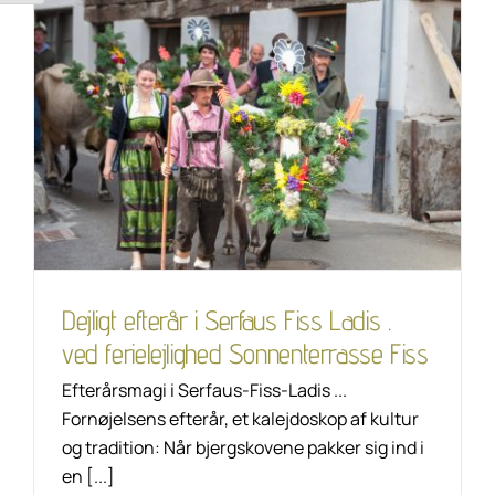
Dejligt efterår i
Serfaus Fiss Ladis . ved
ferielejlighed
Sonnenterrasse Fiss
Unkategorisiert
Dejligt efterår i Serfaus Fiss Ladis .
ved ferielejlighed Sonnenterrasse Fiss
Efterårsmagi i Serfaus-Fiss-Ladis ...
Fornøjelsens efterår, et kalejdoskop af kultur
og tradition: Når bjergskovene pakker sig ind i
en [...]